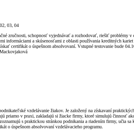
02, 03, 04
né zručnosti, schopnosť vyjednávať a rozhodovať, riešiť problémy v ob
ými informáciami a skúsenosťami z oblasti používania kreditných karie
skať certifikát o úspešnom absolvovaní. Vstupné testovanie bude 04.1
á, Mackovjaková
nikateľské vzdelávanie žiakov. Je založený na získavaní praktických s
jú priamo v praxi, zakladajú si žiacke firmy, ktoré simulujú činnosť a
a zoznamujú s praktickou stránkou podnikania a riadením firmy, učia sa
tifikát o úspešnom absolvovaní vzdelávacieho programu.