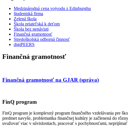
Medzinárodná cena vojvodu z Edinburghu
študentská firma
Zelená škola
Škola priateľská k deťom
Škola bez nenávisti
Finančná gramotnosť
Stredoškolská odborná činnosť
digiPEERS
Finančná gramotnosť
Finančná gramotnosť na GJAR (správa)
FinQ program
FinQ program je komplexný program finančného vzdelávania pre školy
predmet navyše, problematika finančnej kultúry je začlenená do rôz
uvažovať viac v súvislostiach, pracovať s pochybnosťami, neprijímať 