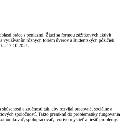
lasti práce s peniazmi. Žiaci sa formou zážitkových aktivít
t a využívaním rôznych foriem úverov a študentských pôžičiek.
0. - 17.10.2021.
kúseností a zručností tak, aby rozvíjal pracovné, sociálne a
kciových spoločností. Takto preniknú do problematiky fungovania
 komunikovať, spolupracovať, tvorivo myslieť a riešiť problémy.