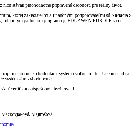
nich stávali plnohodnotne pripravené osobnosti pre reálny život.
ntrum, ktorej zakladateľmi a finančnými podporovateľmi sú
Nadácia S
A, odborným partnerom programu je EDUAWEN EUROPE s.r.o.
rincípmi ekonómie a hodnotami systému voľného trhu. Učebnica obsahuj
toré systém sám vyhodnocuje.
skať certifikát o úspešnom absolvovaní.
vá, Mackovjaková, Majirošová
konomie/