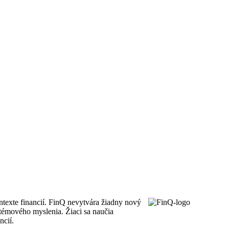
texte financií. FinQ nevytvára žiadny nový
témového myslenia. Žiaci sa naučia
ncií.