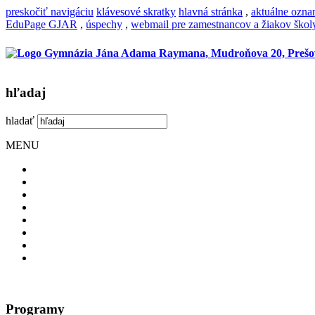
preskočiť navigáciu
klávesové skratky
hlavná stránka
,
aktuálne ozn
EduPage GJAR
,
úspechy
,
webmail pre zamestnancov a žiakov škol
hľadaj
hladať
MENU
Programy