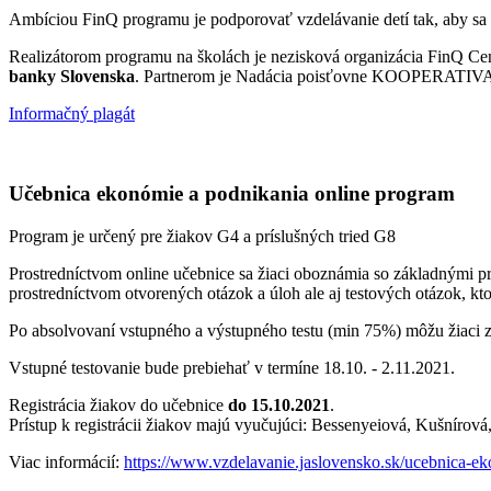
Ambíciou FinQ programu je podporovať vzdelávanie detí tak, aby sa z 
Realizátorom programu na školách je nezisková organizácia FinQ Ce
banky Slovenska
. Partnerom je Nadácia poisťovne KOOPERATIV
Informačný plagát
Učebnica ekonómie a podnikania
online program
Program je určený pre žiakov G4 a príslušných tried G8
Prostredníctvom online učebnice sa žiaci oboznámia so základnými p
prostredníctvom otvorených otázok a úloh ale aj testových otázok, k
Po absolvovaní vstupného a výstupného testu (min 75%) môžu žiaci zí
Vstupné testovanie bude prebiehať v termíne 18.10. - 2.11.2021.
Registrácia žiakov do učebnice
do 15.10.2021
.
Prístup k registrácii žiakov majú vyučujúci: Bessenyeiová, Kušníro
Viac informácií:
https://www.vzdelavanie.jaslovensko.sk/ucebnica-e