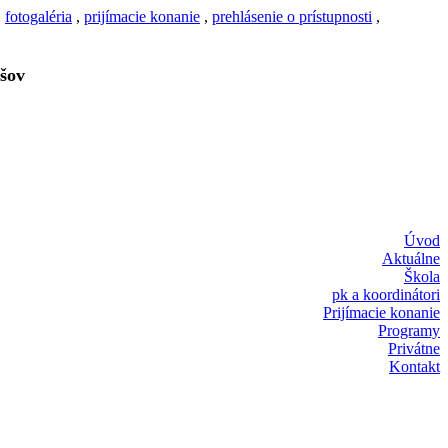
,
fotogaléria
,
prijímacie konanie
,
prehlásenie o prístupnosti
,
šov
Úvod
Aktuálne
Škola
pk a koordinátori
Prijímacie konanie
Programy
Privátne
Kontakt