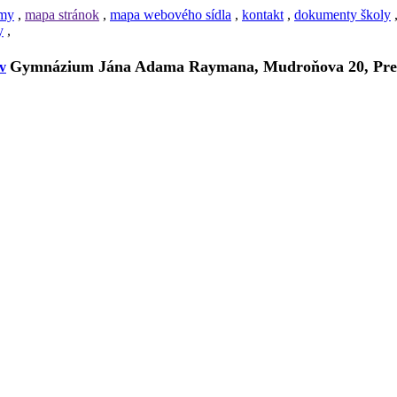
amy
,
mapa stránok
,
mapa webového sídla
,
kontakt
,
dokumenty školy
y
,
Gymnázium Jána Adama Raymana, Mudroňova 20, Pre