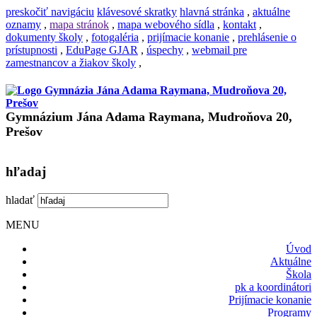
preskočiť navigáciu
klávesové skratky
hlavná stránka
,
aktuálne
oznamy
,
mapa stránok
,
mapa webového sídla
,
kontakt
,
dokumenty školy
,
fotogaléria
,
prijímacie konanie
,
prehlásenie o
prístupnosti
,
EduPage GJAR
,
úspechy
,
webmail pre
zamestnancov a žiakov školy
,
Gymnázium Jána Adama Raymana, Mudroňova 20,
Prešov
hľadaj
hladať
MENU
Úvod
Aktuálne
Škola
pk a koordinátori
Prijímacie konanie
Programy