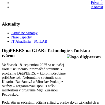
Privátne
Kontakt
Aktuality
Aktuálne oznamy
Naše úspechy
IT Akadémia - SCILAB
DigiPEERS na GJAR: Technológie s ľudskou
tvárou
Vo štvrtok 18. septembra 2025 sa na našej
škole uskutočnilo informačné stretnutie k
programu DigiPEERS, v ktorom pôsobíme
približne rok. Neformálne stretnutie sme –
Katarína Badžanová a Miroslav Prokop z
oktávy – zorganizovali spolu s našou
mentorkou v programe Mgr. Zuzanou
Petrovskou.
Podujatia sa zúčastnili učitelia a žiaci z prešovských základných a