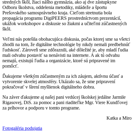
stredných škôl, žiaci nášho gymnázia, ako aj dve zástupkyne
Odboru školstva, oddelenia metodiky, mládeže a športu
Prešovského samosprávneho kraja. Cieľom stretnutia bola
propagácia programu DigiPEERS prostredníctvom prezentácií,
ukážok workshopov a diskusie so žiakmi a učiteľmi zúčastnených
škôl.
Veľmi nás potešila obohacujúca diskusia, počas ktorej sme sa všetci
zhodli na tom, že digitálne technológie by nikdy nemali predbehnúť
ľudskosť. Zároveň sme zdôraznili, aké dôležité je, aby mladí ľudia
mali odvahu postaviť sa nenávisti na internete. A ak tú odvahu
nemajú, existujú ľudia a organizácie, ktoré sú pripravené im
pomôcť.
Ďakujeme všetkým zúčastneným za ich záujem, aktívnu účasť a
vytvorenie skvelej atmosféry. Ukázalo sa, že sme pripravení
pokračovať v šírení myšlienok digitálneho dobra.
Na záver ďakujeme aj našej pani vedúcej školskej jedálne Jarmile
Rigasovej, DiS. za pomoc a pani riaditeľke Mgr. Viere Kundľovej
za príhovor a podporu v tomto programe.
Katka a Miro
Fotogaléria podujatia